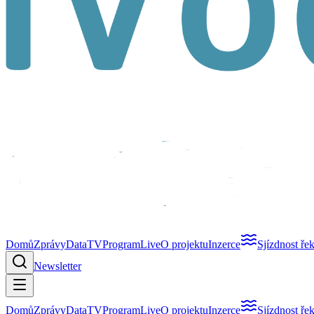
Domů
Zprávy
Data
TV
Program
Live
O projektu
Inzerce
Sjízdnost ře
Newsletter
Domů
Zprávy
Data
TV
Program
Live
O projektu
Inzerce
Sjízdnost ře