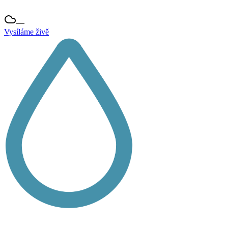
—
Vysíláme živě