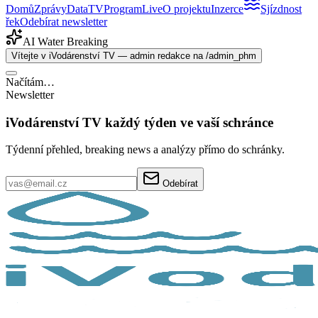
Domů
Zprávy
Data
TV
Program
Live
O projektu
Inzerce
Sjízdnost
řek
Odebírat newsletter
AI Water Breaking
Vítejte v iVodárenství TV — admin redakce na /admin_phm
Načítám…
Newsletter
iVodárenství TV každý týden ve vaší schránce
Týdenní přehled, breaking news a analýzy přímo do schránky.
Odebírat