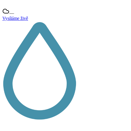
—
Vysíláme živě