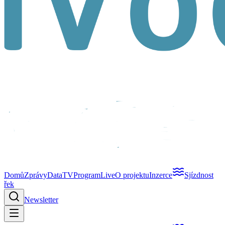
Domů
Zprávy
Data
TV
Program
Live
O projektu
Inzerce
Sjízdnost
řek
Newsletter