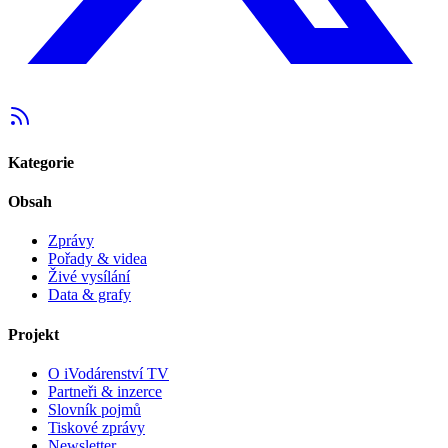
Kategorie
Obsah
Zprávy
Pořady & videa
Živé vysílání
Data & grafy
Projekt
O iVodárenství TV
Partneři & inzerce
Slovník pojmů
Tiskové zprávy
Newsletter