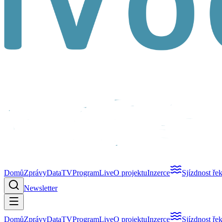
Domů
Zprávy
Data
TV
Program
Live
O projektu
Inzerce
Sjízdnost ře
Newsletter
Domů
Zprávy
Data
TV
Program
Live
O projektu
Inzerce
Sjízdnost ře