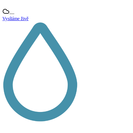
—
Vysíláme živě