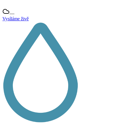
—
Vysíláme živě