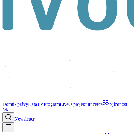
Domů
Zprávy
Data
TV
Program
Live
O projektu
Inzerce
Sjízdnost
řek
Newsletter