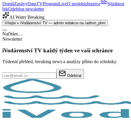
Domů
Zprávy
Data
TV
Program
Live
O projektu
Inzerce
Sjízdnost
řek
Odebírat newsletter
AI Water Breaking
Vítejte v iVodárenství TV — admin redakce na /admin_phm
Načítám…
Newsletter
iVodárenství TV každý týden ve vaší schránce
Týdenní přehled, breaking news a analýzy přímo do schránky.
Odebírat