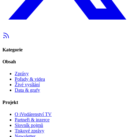
Kategorie
Obsah
Zprávy
Pořady & videa
Živé vysílání
Data & grafy
Projekt
O iVodárenství TV
Partneři & inzerce
Slovník pojmů
Tiskové zprávy
Newsletter