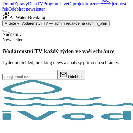
Domů
Zprávy
Data
TV
Program
Live
O projektu
Inzerce
Sjízdnost
řek
Odebírat newsletter
AI Water Breaking
Vítejte v iVodárenství TV — admin redakce na /admin_phm
Načítám…
Newsletter
iVodárenství TV každý týden ve vaší schránce
Týdenní přehled, breaking news a analýzy přímo do schránky.
Odebírat