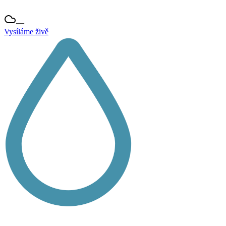
—
Vysíláme živě