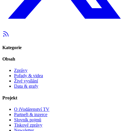
Kategorie
Obsah
Zprávy
Pořady & videa
Živé vysílání
Data & grafy
Projekt
O iVodárenství TV
Partneři & inzerce
Slovník pojmů
Tiskové zprávy
Newsletter