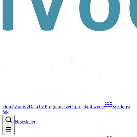
Domů
Zprávy
Data
TV
Program
Live
O projektu
Inzerce
Sjízdnost
řek
Newsletter