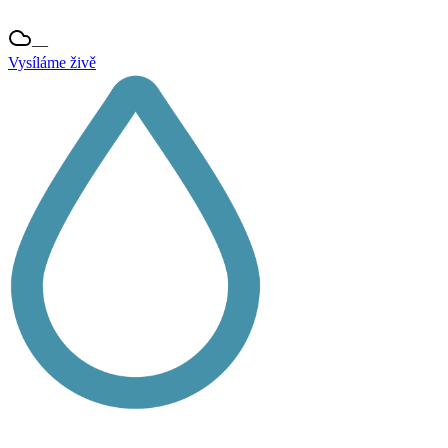
—
Vysíláme živě