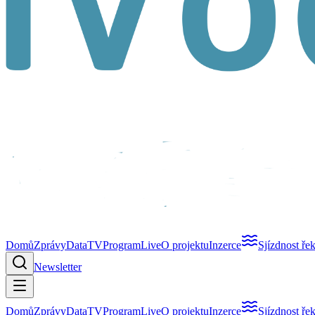
Domů
Zprávy
Data
TV
Program
Live
O projektu
Inzerce
Sjízdnost ře
Newsletter
Domů
Zprávy
Data
TV
Program
Live
O projektu
Inzerce
Sjízdnost ře