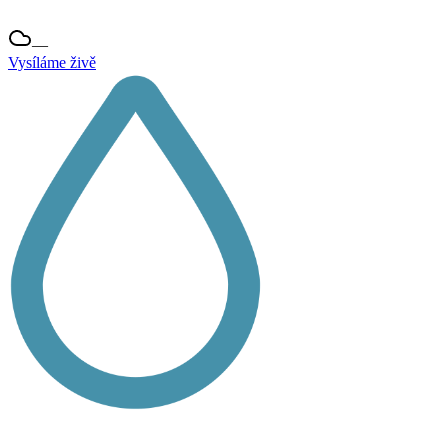
—
Vysíláme živě