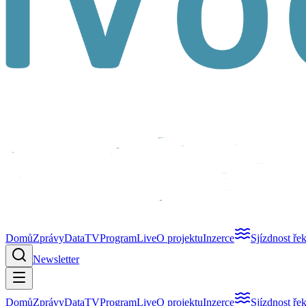
Domů
Zprávy
Data
TV
Program
Live
O projektu
Inzerce
Sjízdnost ře
Newsletter
Domů
Zprávy
Data
TV
Program
Live
O projektu
Inzerce
Sjízdnost ře