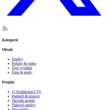
Kategorie
Obsah
Zprávy
Pořady & videa
Živé vysílání
Data & grafy
Projekt
O iVodárenství TV
Partneři & inzerce
Slovník pojmů
Tiskové zprávy
Newsletter