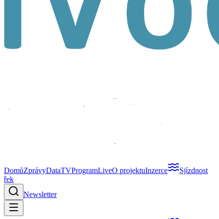
Domů
Zprávy
Data
TV
Program
Live
O projektu
Inzerce
Sjízdnost
řek
Newsletter