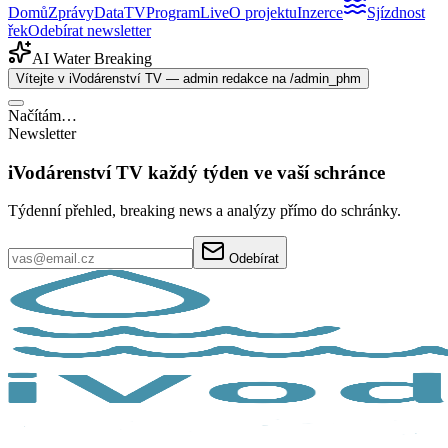
Domů
Zprávy
Data
TV
Program
Live
O projektu
Inzerce
Sjízdnost
řek
Odebírat newsletter
AI Water Breaking
Vítejte v iVodárenství TV — admin redakce na /admin_phm
Načítám…
Newsletter
iVodárenství TV každý týden ve vaší schránce
Týdenní přehled, breaking news a analýzy přímo do schránky.
Odebírat