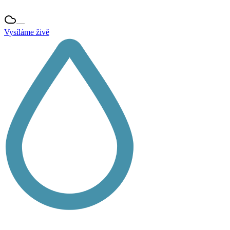
—
Vysíláme živě