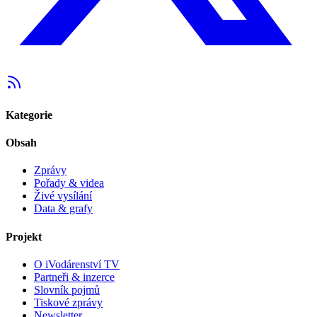
Kategorie
Obsah
Zprávy
Pořady & videa
Živé vysílání
Data & grafy
Projekt
O iVodárenství TV
Partneři & inzerce
Slovník pojmů
Tiskové zprávy
Newsletter