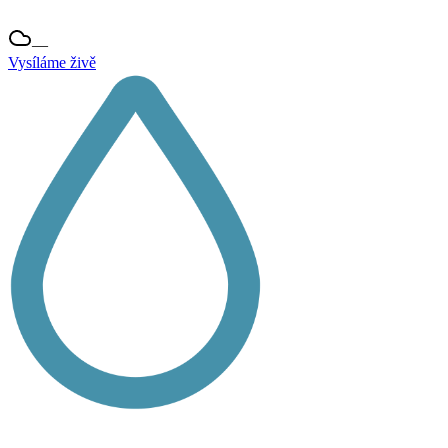
—
Vysíláme živě