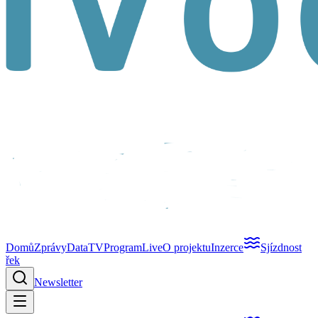
Domů
Zprávy
Data
TV
Program
Live
O projektu
Inzerce
Sjízdnost
řek
Newsletter