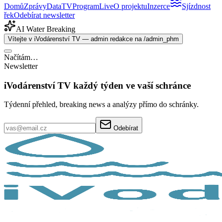
Domů
Zprávy
Data
TV
Program
Live
O projektu
Inzerce
Sjízdnost
řek
Odebírat newsletter
AI Water Breaking
Vítejte v iVodárenství TV — admin redakce na /admin_phm
Načítám…
Newsletter
iVodárenství TV každý týden ve vaší schránce
Týdenní přehled, breaking news a analýzy přímo do schránky.
Odebírat