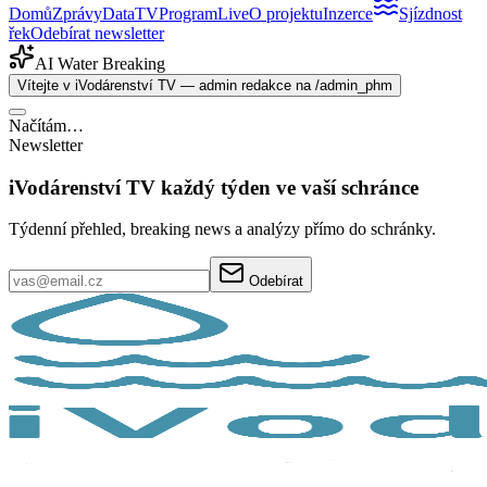
Domů
Zprávy
Data
TV
Program
Live
O projektu
Inzerce
Sjízdnost
řek
Odebírat newsletter
AI Water Breaking
Vítejte v iVodárenství TV — admin redakce na /admin_phm
Načítám…
Newsletter
iVodárenství TV každý týden ve vaší schránce
Týdenní přehled, breaking news a analýzy přímo do schránky.
Odebírat