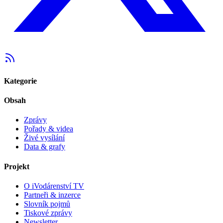
Kategorie
Obsah
Zprávy
Pořady & videa
Živé vysílání
Data & grafy
Projekt
O iVodárenství TV
Partneři & inzerce
Slovník pojmů
Tiskové zprávy
Newsletter