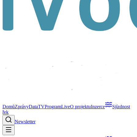
Domů
Zprávy
Data
TV
Program
Live
O projektu
Inzerce
Sjízdnost
řek
Newsletter