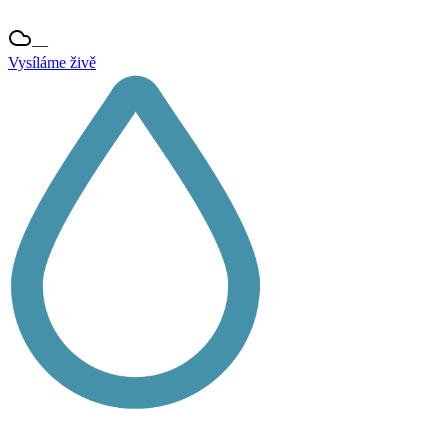
—
Vysíláme živě