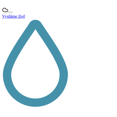
—
Vysíláme živě