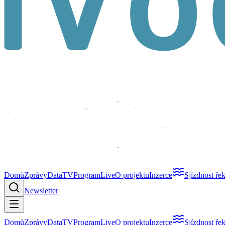
Domů
Zprávy
Data
TV
Program
Live
O projektu
Inzerce
Sjízdnost ře
Newsletter
Domů
Zprávy
Data
TV
Program
Live
O projektu
Inzerce
Sjízdnost ře