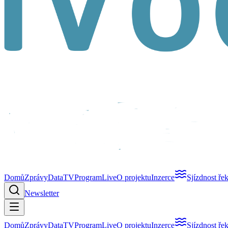
Domů
Zprávy
Data
TV
Program
Live
O projektu
Inzerce
Sjízdnost ře
Newsletter
Domů
Zprávy
Data
TV
Program
Live
O projektu
Inzerce
Sjízdnost ře