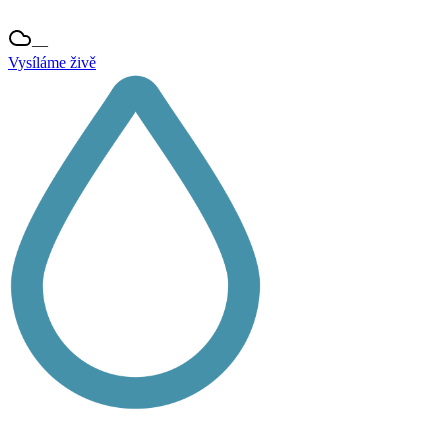
—
Vysíláme živě