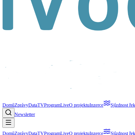
Domů
Zprávy
Data
TV
Program
Live
O projektu
Inzerce
Sjízdnost ře
Newsletter
Domů
Zprávy
Data
TV
Program
Live
O projektu
Inzerce
Sjízdnost ře