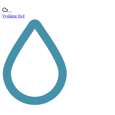
—
Vysíláme živě