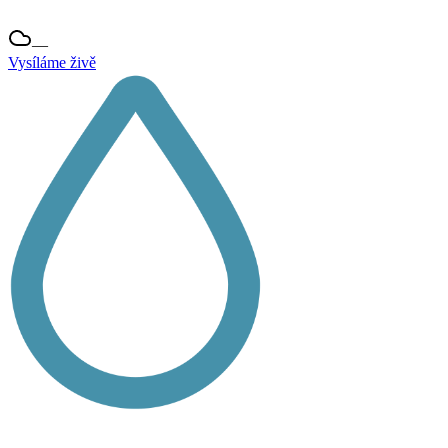
—
Vysíláme živě