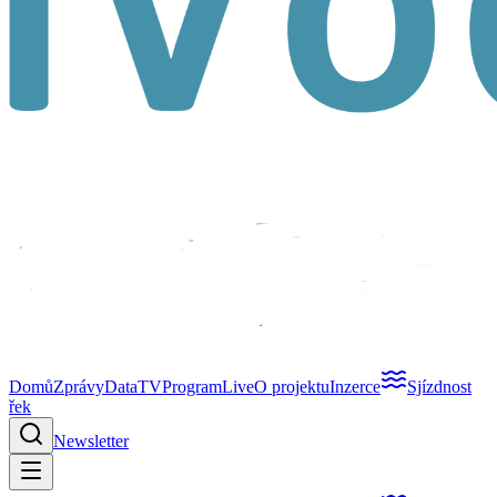
Domů
Zprávy
Data
TV
Program
Live
O projektu
Inzerce
Sjízdnost
řek
Newsletter