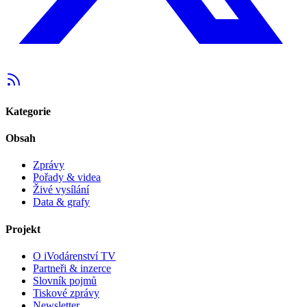
Kategorie
Obsah
Zprávy
Pořady & videa
Živé vysílání
Data & grafy
Projekt
O iVodárenství TV
Partneři & inzerce
Slovník pojmů
Tiskové zprávy
Newsletter