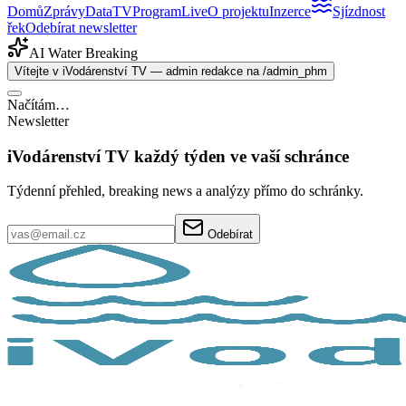
Domů
Zprávy
Data
TV
Program
Live
O projektu
Inzerce
Sjízdnost
řek
Odebírat newsletter
AI Water Breaking
Vítejte v iVodárenství TV — admin redakce na /admin_phm
Načítám…
Newsletter
iVodárenství TV každý týden ve vaší schránce
Týdenní přehled, breaking news a analýzy přímo do schránky.
Odebírat