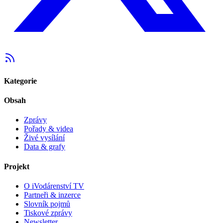
Kategorie
Obsah
Zprávy
Pořady & videa
Živé vysílání
Data & grafy
Projekt
O iVodárenství TV
Partneři & inzerce
Slovník pojmů
Tiskové zprávy
Newsletter