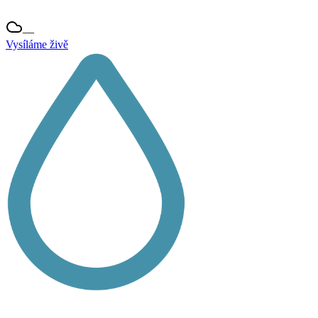
—
Vysíláme živě