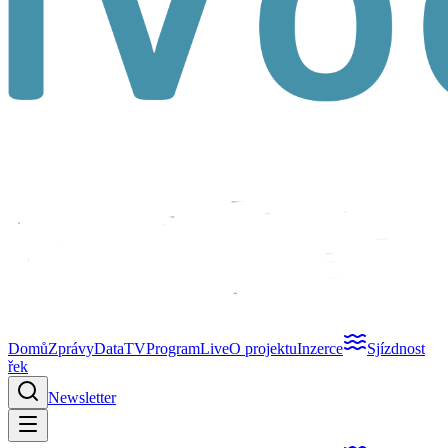
Domů
Zprávy
Data
TV
Program
Live
O projektu
Inzerce
Sjízdnost
řek
Newsletter