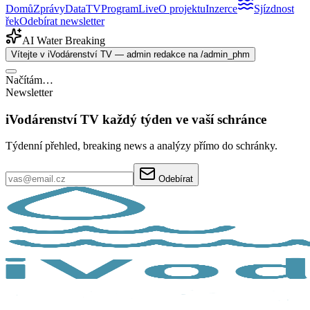
Domů
Zprávy
Data
TV
Program
Live
O projektu
Inzerce
Sjízdnost
řek
Odebírat newsletter
AI Water Breaking
Vítejte v iVodárenství TV — admin redakce na /admin_phm
Načítám…
Newsletter
iVodárenství TV každý týden ve vaší schránce
Týdenní přehled, breaking news a analýzy přímo do schránky.
Odebírat