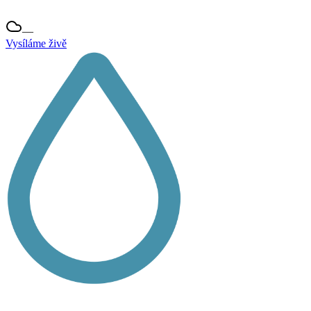
—
Vysíláme živě