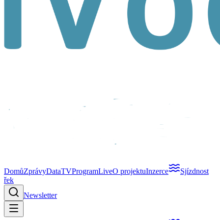
Domů
Zprávy
Data
TV
Program
Live
O projektu
Inzerce
Sjízdnost
řek
Newsletter