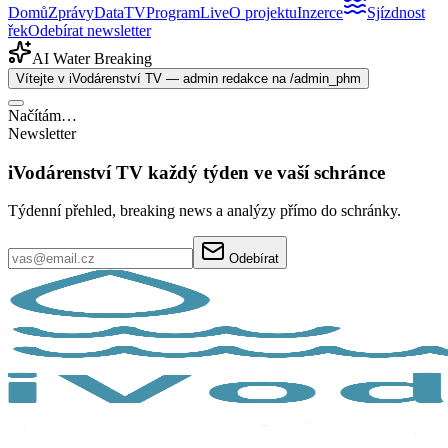
Domů
Zprávy
Data
TV
Program
Live
O projektu
Inzerce
Sjízdnost
řek
Odebírat newsletter
AI Water Breaking
Vítejte v iVodárenství TV — admin redakce na /admin_phm
Načítám…
Newsletter
iVodárenství TV každý týden ve vaší schránce
Týdenní přehled, breaking news a analýzy přímo do schránky.
Odebírat