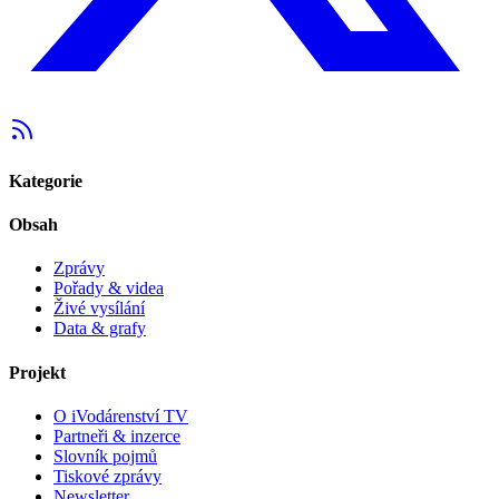
Kategorie
Obsah
Zprávy
Pořady & videa
Živé vysílání
Data & grafy
Projekt
O iVodárenství TV
Partneři & inzerce
Slovník pojmů
Tiskové zprávy
Newsletter