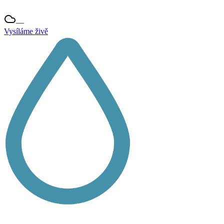
—
Vysíláme živě