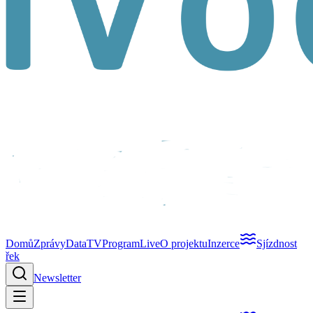
Domů
Zprávy
Data
TV
Program
Live
O projektu
Inzerce
Sjízdnost
řek
Newsletter