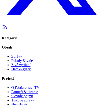
Kategorie
Obsah
Zprávy
Pořady & videa
Živé vysílání
Data & grafy
Projekt
O iVodárenství TV
Partneři & inzerce
Slovník pojmů
Tiskové zprávy
Newsletter