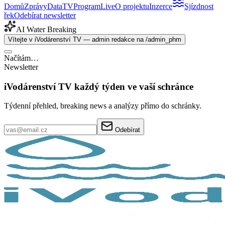
Domů
Zprávy
Data
TV
Program
Live
O projektu
Inzerce
Sjízdnost
řek
Odebírat newsletter
AI Water Breaking
Vítejte v iVodárenství TV — admin redakce na /admin_phm
Načítám…
Newsletter
iVodárenství TV každý týden ve vaší schránce
Týdenní přehled, breaking news a analýzy přímo do schránky.
Odebírat