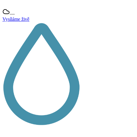
—
Vysíláme živě