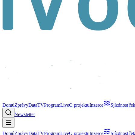
Domů
Zprávy
Data
TV
Program
Live
O projektu
Inzerce
Sjízdnost ře
Newsletter
Domů
Zprávy
Data
TV
Program
Live
O projektu
Inzerce
Sjízdnost ře