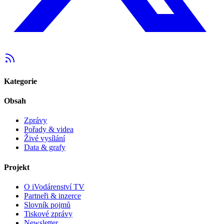
Kategorie
Obsah
Zprávy
Pořady & videa
Živé vysílání
Data & grafy
Projekt
O iVodárenství TV
Partneři & inzerce
Slovník pojmů
Tiskové zprávy
Newsletter