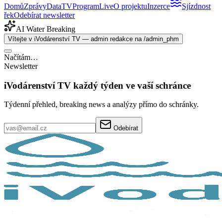
Domů
Zprávy
Data
TV
Program
Live
O projektu
Inzerce
Sjízdnost
řek
Odebírat newsletter
AI Water Breaking
Vítejte v iVodárenství TV — admin redakce na /admin_phm
Načítám…
Newsletter
iVodárenství TV každý týden ve vaší schránce
Týdenní přehled, breaking news a analýzy přímo do schránky.
Odebírat