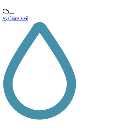
—
Vysíláme živě