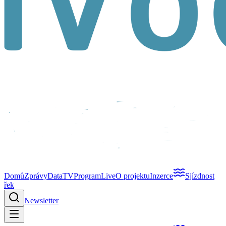
Domů
Zprávy
Data
TV
Program
Live
O projektu
Inzerce
Sjízdnost
řek
Newsletter