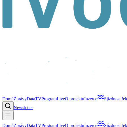
Domů
Zprávy
Data
TV
Program
Live
O projektu
Inzerce
Sjízdnost ře
Newsletter
Domů
Zprávy
Data
TV
Program
Live
O projektu
Inzerce
Sjízdnost ře