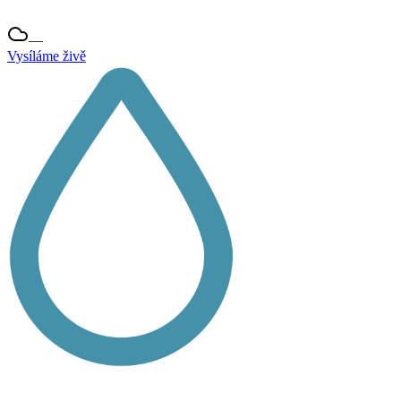
—
Vysíláme živě