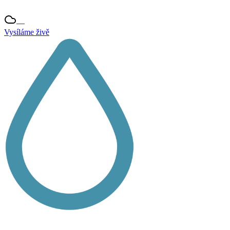
—
Vysíláme živě