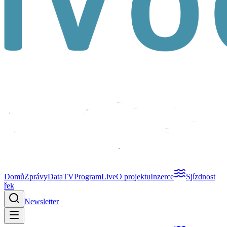
Domů
Zprávy
Data
TV
Program
Live
O projektu
Inzerce
Sjízdnost
řek
Newsletter