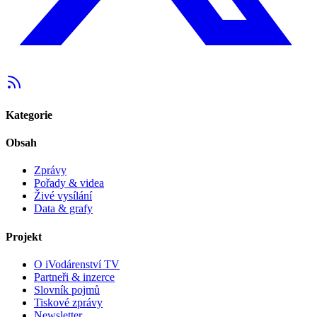
Kategorie
Obsah
Zprávy
Pořady & videa
Živé vysílání
Data & grafy
Projekt
O iVodárenství TV
Partneři & inzerce
Slovník pojmů
Tiskové zprávy
Newsletter