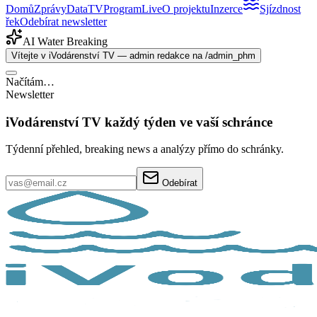
Domů
Zprávy
Data
TV
Program
Live
O projektu
Inzerce
Sjízdnost
řek
Odebírat newsletter
AI Water Breaking
Vítejte v iVodárenství TV — admin redakce na /admin_phm
Načítám…
Newsletter
iVodárenství TV každý týden ve vaší schránce
Týdenní přehled, breaking news a analýzy přímo do schránky.
Odebírat